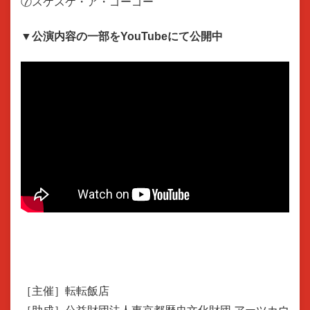
⑦スケスケ・ア・ゴーゴー
▼公演内容の一部をYouTubeにて公開中
［主催］転転飯店