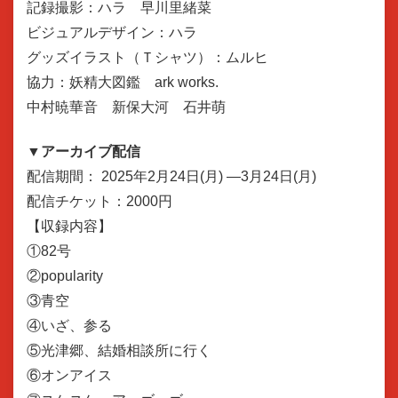
記録撮影：ハラ 早川里緒菜
ビジュアルデザイン：ハラ
グッズイラスト（Ｔシャツ）：ムルヒ
協力：妖精大図鑑 ark works.
中村暁華音 新保大河 石井萌
▼アーカイブ配信
配信期間： 2025年2月24日(月) ―3月24日(月)
配信チケット：2000円
【収録内容】
①82号
②popularity
③青空
④いざ、参る
⑤光津郷、結婚相談所に行く
⑥オンアイス