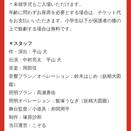
＊未就学児もご入場いただけます。
年齢に問わずお座席を必要とする場合は、チケット代
をお支払いいただきます。小学生以下が保護者の膝の
上で観劇する場合は無料です。
▼スタッフ
作・演出：平山 犬
出演：中村亮太 平山 犬
音楽：岡部弦
音響プラン／オペレーション：鈴木はじめ（妖精大図
鑑）
照明プラン：髙瀬勇佑
照明オペレーション：飯塚うなぎ（妖精大図鑑）
舞台監督／小道具：井関周平
制作：塚原沙和
当日運営：こぞる