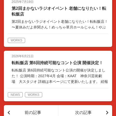
2025年7月19日
第2回まかないラジオイベント 老舗になりたい！転
転飯店
第2回まかないラジオイベント老舗になりたい！転転飯店！
〜夏休みだよ井関さん！めっちゃ草月ホールじゃん！やぶ
れかぶれであなたとわたし、せーので責任ポン！〜 ここは
赤坂草月ホールみなさまようこそおいでませさすがに大き
WORKS
くない…
2026年6月21日
転転飯店 第6回持続可能なコント公演 開催決定！
転転飯店 第6回持続可能なコント公演の開催が決定しまし
た！ 公演時期：2027年4月 会場：KAAT 神奈川芸術劇
場 大スタジオ 詳細は本ページにて更新いたします。 続報
をお待ちください。
NEWS
WORKS
前の記事
次の記事