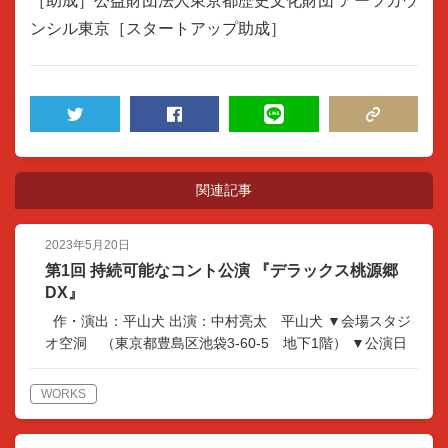
［助成］公益財団法人東京都歴史文化財団 アーツカウ
ンシル東京［スタートアップ助成］
TWEET
SHARE
LINE
COPY LINK
関連記事
2023年5月20日
第1回 持続可能なコント公演 『デラックス桃源郷
DX』
作・演出：平山犬 出演：中村亮太 平山犬 ▼会場スタジ
オ空洞 （東京都豊島区池袋3-60-5 地下1階） ▼公演日
時2023年5月20日(土)－5月21日(日) ▼チケット自由席
3000円 ▼スタッフ作・演…
WORKS