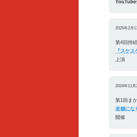
YouTu
2025年2月1
第4回持
『スケス
上演
2024年11月
第1回ま
老舗にな
開催