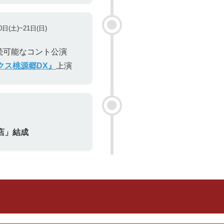
0日(土)~21日(日)
持続可能なコント公演
クス桃源郷DX』
上演
店」結成