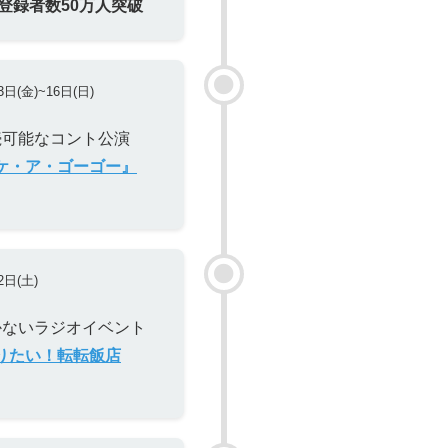
be登録者数50万人突破
3日(金)~16日(日)
続可能なコント公演
ケ・ア・ゴーゴー』
2日(土)
かないラジオイベント
りたい！転転飯店